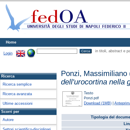
Home
in titoli, abstract e 
Login
Ponzi, Massimiliano
Ricerca
dell'urocortina nella 
Ricerca semplice
Testo
Ricerca avanzata
Ponzi.pdf
Download (1MB)
|
Anteprim
Ultime accessioni
Scorri per
Tipologia del docume
Autore
Lin
Settori scientifico-disciplinari