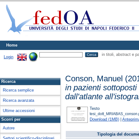
Home
in titoli, abstract e 
Login
Conson, Manuel
(20
Ricerca
in pazienti sottoposti
Ricerca semplice
dall'atlante all'ist
Ricerca avanzata
Testo
Ultime accessioni
tesi_dott_MRIABAS_conson.
Download (1MB)
|
Anteprim
Scorri per
Autore
Tipologia del docume
Settori scientifico-disciplinari