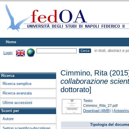
Home
in titoli, abstract e 
Login
Cimmino, Rita
(2015
Ricerca
collaborazione scient
Ricerca semplice
dottorato]
Ricerca avanzata
Testo
Ultime accessioni
Cimmino_Rita_27.pdf
Download (4MB)
|
Anteprim
Scorri per
Autore
Tipologia del docume
Settori scientifico-disciplinari