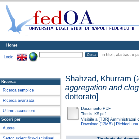
Home
in titoli, abstract e 
Login
Shahzad, Khurram
(
Ricerca
aggregation and clog
Ricerca semplice
dottorato]
Ricerca avanzata
Documento PDF
Ultime accessioni
Thesis_KS.pdf
Visibile a [TBR] Amministratori d
Scorri per
Download (12MB)
|
Richiedi una
Autore
Settori scientifico-disciplinari
Tipologia del docume