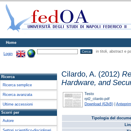
Home
in titoli, abstract e 
Login
Cilardo, A.
(2012)
Re
Ricerca
Hardware, and Secur
Ricerca semplice
Testo
Ricerca avanzata
rpt2_cilardo.pdf
Download (62kB)
|
Antepri
Ultime accessioni
Scorri per
Tipologia del docume
Autore
Lin
Settori scientifico-disciplinari