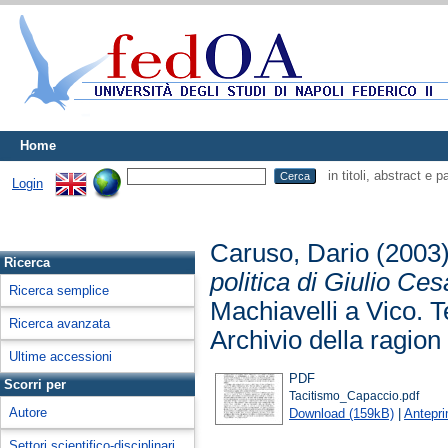
Home
in titoli, abstract e 
Login
Caruso, Dario
(2003
Ricerca
politica di Giulio Ce
Ricerca semplice
Machiavelli a Vico. T
Ricerca avanzata
Archivio della ragio
Ultime accessioni
PDF
Scorri per
Tacitismo_Capaccio.pdf
Autore
Download (159kB)
|
Antepr
Settori scientifico-disciplinari