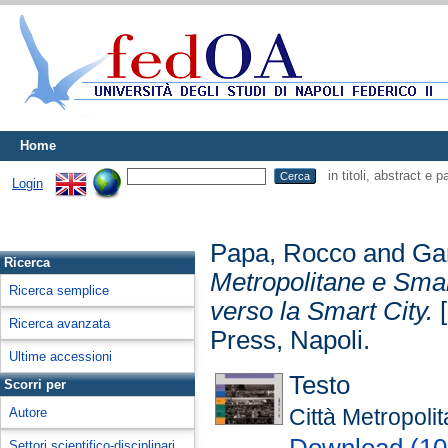
Home
in titoli, abstract e 
Login
Papa, Rocco
and
Ga
Ricerca
Metropolitane e Smart
Ricerca semplice
verso la Smart City.
[
Ricerca avanzata
Press, Napoli.
Ultime accessioni
Testo
Scorri per
Città Metropol
Autore
Download (1
Settori scientifico-disciplinari