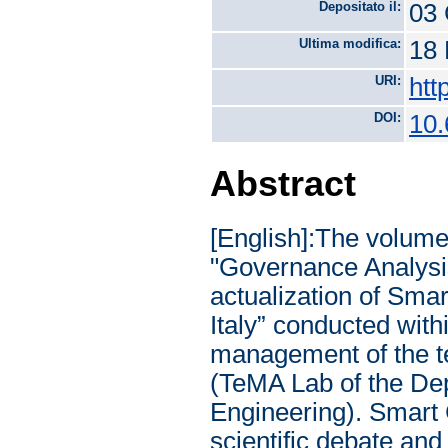
Depositato il:
03 
Ultima modifica:
18 
URI:
htt
DOI:
10.
Abstract
[English]:The volume 
"Governance Analysis
actualization of Smar
Italy” conducted wit
management of the ter
(TeMA Lab of the Dep
Engineering). Smart 
scientific debate and