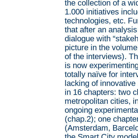
the collection of a 
1.000 initiatives incl
technologies, etc. Fu
that after an analysi
dialogue with “stakeh
picture in the volume
of the interviews). T
is now experimenting 
totally naïve for inte
lacking of innovativ
in 16 chapters: two 
metropolitan cities, 
ongoing experimentat
(chap.2); one chapter
(Amsterdam, Barcelona
the Smart City model;