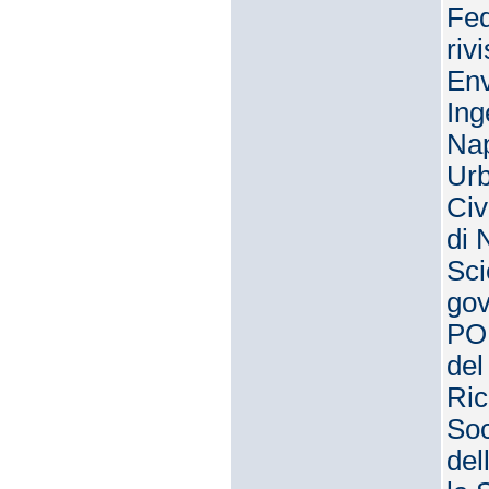
Fed
riv
Env
Ing
Nap
Urb
Civ
di 
Sci
gov
PON
del
Ric
Soc
del