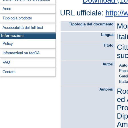
Anno
URL ufficiale:
http:/
Tipologia prodotto
Tipologia del documento:
Mon
Accessibilità del full-text
Lingua:
Ita
Informazioni
Policy
Titolo:
Cit
Informazioni su fedOA
suc
FAQ
Autori:
Auto
Papa
Contatti
Garg
Batta
Autore/i:
Roc
ed 
Pro
Dip
Amb