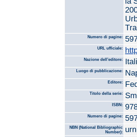
la 
200
Urb
Tra
Numero di pagine:
59
URL ufficiale:
htt
Nazione dell'editore:
Ital
Luogo di pubblicazione:
Nap
Editore:
Fed
Titolo della serie:
Sma
ISBN:
978
Numero di pagine:
59
NBN (National Bibliographic
urn
Number):