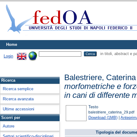
Home
in titoli, abstract e 
Login
Balestriere, Caterina
Ricerca
morfometriche e forz
Ricerca semplice
in cani di differente 
Ricerca avanzata
Testo
Ultime accessioni
balestriere_caterina_29.pdf
Download (1MB)
|
Anteprim
Scorri per
Autore
Tipologia del docume
Settori scientifico-disciplinari