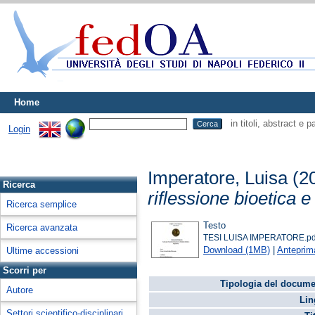
Home
in titoli, abstract e 
Login
Imperatore, Luisa
(2
Ricerca
riflessione bioetica e
Ricerca semplice
Testo
Ricerca avanzata
TESI LUISA IMPERATORE.pd
Download (1MB)
|
Anteprim
Ultime accessioni
Scorri per
Tipologia del docume
Autore
Lin
Settori scientifico-disciplinari