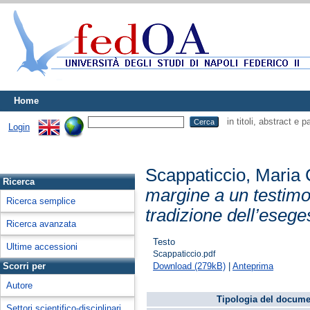
Home
in titoli, abstract e 
Login
Scappaticcio, Maria 
Ricerca
margine a un testimon
Ricerca semplice
tradizione dell’esege
Ricerca avanzata
Testo
Ultime accessioni
Scappaticcio.pdf
Download (279kB)
|
Anteprima
Scorri per
Autore
Tipologia del docume
Settori scientifico-disciplinari