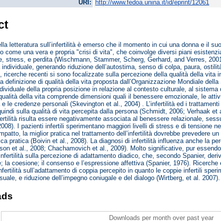
URI:
http://www.fedoa.unina.it/id/eprint/12061
ct
ella letteratura sull’infertilità è emerso che il momento in cui una donna e il s
to come una vera e propria "crisi di vita", che coinvolge diversi piani esistenz
ne, stress, e perdita (Wischmann, Stammer, Scherg, Gerhard, and Verres, 2001). La
 individuale, generando riduzione dell’autostima, senso di colpa, paura, ostilità,
, ricerche recenti si sono focalizzate sulla percezione della qualità della vita in
lla definizione di qualità della vita proposta dall’Organizzazione Mondiale della
ividuale della propria posizione in relazione al contesto culturale, al sistema dei
qualità della vita comprende dimensioni quali il benessere emozionale, le attività
e le credenze personali (Skevington et al., 2004) . L’infertilità ed i trattame
 quindi sulla qualità di vita percepita dalla persona (Schmidt, 2006; Verhaak et
fertilità risulta essere negativamente associata al benessere relazionale, ses
08). I pazienti infertili sperimentano maggiori livelli di stress e di tensione ne
mpatto, la miglior pratica nel trattamento dell’infertilità dovrebbe prevedere un 
nica pratica (Boivin et al., 2008). La diagnosi di infertilità influenza anche la 
son et al., 2008; Chachamovich et al., 2009). Molto significative, pur essen
’infertilità sulla percezione di adattamento diadico, che, secondo Spanier, deriv
; la coesione; il consenso e l’espressione affettiva (Spanier, 1976). Ricerche ef
infertilità sull’adattamento di coppia percepito in quanto le coppie infertili spe
ssuale, e riduzione dell’impegno coniugale e del dialogo (Wirtberg, et al. 2007).
ads
Downloads per month over past year