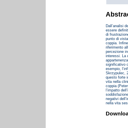
Abstra
Dall’analisi d
essere defini
di frustrazio
punto di vista
coppia. Infine
riferimento a
percezione ind
interessi. La 
appartenenza 
significativo
esempio, l’in
Skrzypulec, 20
questo forte i
vita nella cli
coppia (Peter
l’impatto dell
soddisfazione
negativi dell’
nella vita se
Downlo