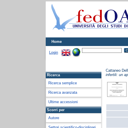
Home
Login
Cattaneo Del
infertili: un 
Ricerca
Ricerca semplice
Ricerca avanzata
Ultime accessioni
Scorri per
Autore
Settori scientifico-disciplinari