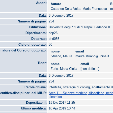
Autori:
Autore
E
Cattaneo Della Volta, Maria Francesca
m
Data:
6 Dicembre 2017
Numero di pagine:
234
Istituzione:
Università degli Studi di Napoli Federico II
Dipartimento:
dep26
Dottorato:
phd056
Ciclo di dottorato:
30
natore del Corso di dottorato:
nome
email
Striano, Maura
maura.striano@unina.it
Tutor:
nome
email
Zurlo, Maria Clelia
[non definito]
Data:
6 Dicembre 2017
Numero di pagine:
234
Parole chiave:
infertilità, strategie di coping, adattamento d
ientifico-disciplinari del MIUR:
Area 11 - Scienze storiche, filosofiche, ped
dinamica
Depositato il:
19 Dic 2017 11:25
Ultima modifica:
10 Apr 2019 10:44