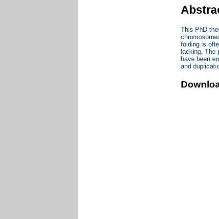
Abstra
This PhD thes
chromosomes i
folding is of
lacking. The 
have been emp
and duplicati
Downlo