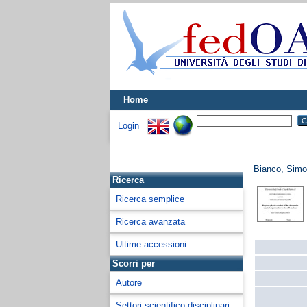
Home
Login
Bianco, Sim
Ricerca
Ricerca semplice
Ricerca avanzata
Ultime accessioni
Scorri per
Autore
Settori scientifico-disciplinari