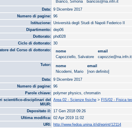
Bianco, Simona
biancos@na.infn.it
Data:
9 Dicembre 2017
Numero di pagine:
96
Istituzione:
Università degli Studi di Napoli Federico II
Dipartimento:
dep06
Dottorato:
phd028
Ciclo di dottorato:
30
tore del Corso di dottorato:
nome
email
Capozziello, Salvatore
capozzie@na.infn.it
Tutor:
nome
email
Nicodemi, Mario
[non definito]
Data:
9 Dicembre 2017
Numero di pagine:
96
Parole chiave:
polymer physics, chromatin
ri scientifico-disciplinari del
Area 02 - Scienze fisiche
>
FIS/02 - Fisica te
MIUR:
Depositato il:
17 Gen 2018 09:26
Ultima modifica:
02 Apr 2019 11:02
URI:
http://www.fedoa.unina.it/id/eprint/12114