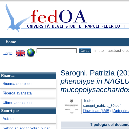
Home
in titoli, abstract e 
Login
Sarogni, Patrizia
(20
Ricerca
phenotype in NAGLU d
Ricerca semplice
mucopolysaccharidosi
Ricerca avanzata
Testo
Ultime accessioni
sarogni_patrizia_30.pdf
Download (4MB)
|
Anteprim
Scorri per
Autore
Tipologia del docume
Settori scientifico-disciplinari