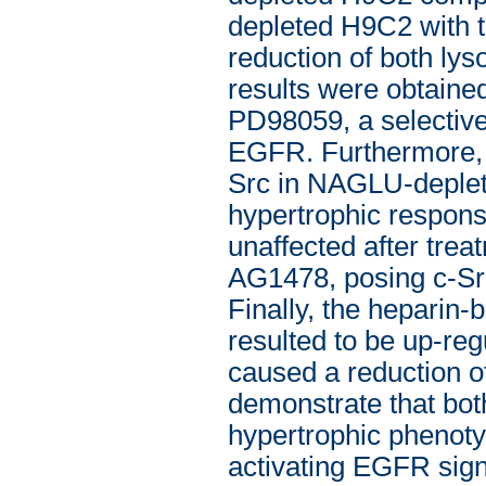
depleted H9C2 with 
reduction of both lys
results were obtain
PD98059, a selective
EGFR. Furthermore, w
Src in NAGLU-deplet
hypertrophic respon
unaffected after tr
AG1478, posing c-Sr
Finally, the heparin
resulted to be up-re
caused a reduction o
demonstrate that bo
hypertrophic phenot
activating EGFR sign