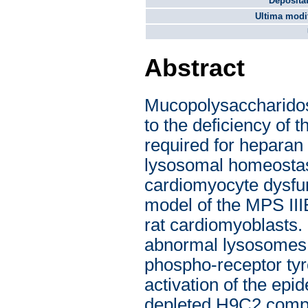
Depositat
Ultima modif
Abstract
Mucopolysaccharidosi
to the deficiency o
required for heparan 
lysosomal homeostas
cardiomyocyte dysfun
model of the MPS II
rat cardiomyoblasts
abnormal lysosomes 
phospho-receptor tyr
activation of the ep
depleted H9C2 compa