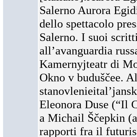
Salerno Aurora Egidi
dello spettacolo pres
Salerno. I suoi scritt
all’avanguardia russ
Kamernyjteatr di Mo
Okno v buduščee. Al
stanovlenieital’jans
Eleonora Duse (“Il C
a Michail Ščepkin (a
rapporti fra il futur