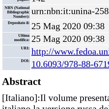
NBN (National
urn:nbn:it:unina-25
Bibliographic
Number):
Depositato il:
25 Mag 2020 09:38
Ultima
25 Mag 2020 09:38
modifica:
URI:
http://www.fedoa.uni
DOI:
10.6093/978-88-671
Abstract
[Italiano]:Il volume presenta
italiano la versione russa d