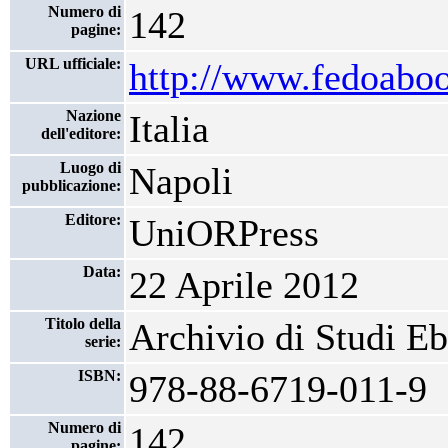
Numero di
142
pagine:
URL ufficiale:
http://www.fedoabook
Nazione
Italia
dell'editore:
Luogo di
Napoli
pubblicazione:
Editore:
UniORPress
Data:
22 Aprile 2012
Titolo della
Archivio di Studi Eb
serie:
ISBN:
978-88-6719-011-9
Numero di
142
pagine: