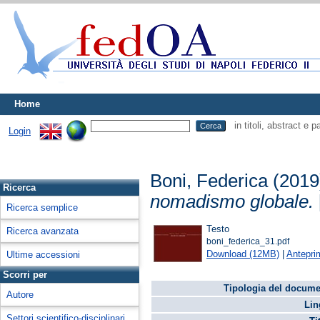
Home
in titoli, abstract e 
Login
Boni, Federica
(201
Ricerca
nomadismo globale.
Ricerca semplice
Testo
Ricerca avanzata
boni_federica_31.pdf
Download (12MB)
|
Antepri
Ultime accessioni
Scorri per
Tipologia del docume
Autore
Lin
Settori scientifico-disciplinari