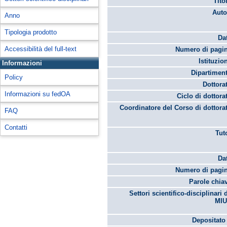
Tito
Auto
Anno
Tipologia prodotto
Da
Accessibilità del full-text
Numero di pagin
Istituzio
Informazioni
Dipartimen
Policy
Dottora
Informazioni su fedOA
Ciclo di dottora
Coordinatore del Corso di dottora
FAQ
Contatti
Tut
Da
Numero di pagin
Parole chia
Settori scientifico-disciplinari 
MIU
Depositato 