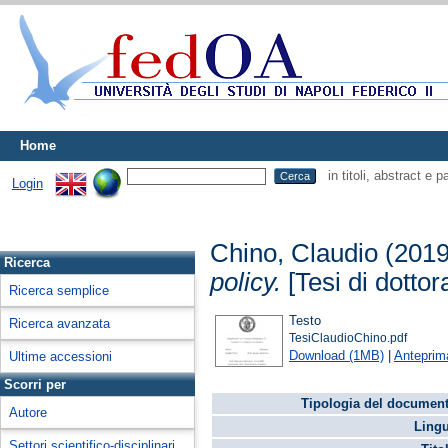
Home
in titoli, abstract e 
Login
Chino, Claudio
(201
Ricerca
policy.
[Tesi di dottor
Ricerca semplice
Testo
Ricerca avanzata
TesiClaudioChino.pdf
Download (1MB)
|
Anteprim
Ultime accessioni
Scorri per
Tipologia del document
Autore
Lingu
Settori scientifico-disciplinari