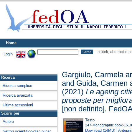
Home
in titoli, abstract e 
Login
Gargiulo, Carmela
a
Ricerca
and
Guida, Carmen
Ricerca semplice
(2021)
Le ageing citi
Ricerca avanzata
proposte per migliorar
Ultime accessioni
[non definito]. FedOA
Scorri per
Testo
Autore
247-Monographic book-1510
Download (14MB)
|
Antepri
Settori scientifico-disciplinari