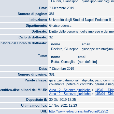
Laurini, Gianfilippo
gianfilippo.laurini@uni
Data:
7 Dicembre 2019
Numero di pagine:
381
Istituzione:
Università degli Studi di Napoli Federico II
Dipartimento:
Giurisprudenza
Dottorato:
Diritto delle persone, delle imprese e dei me
Ciclo di dottorato:
32
natore del Corso di dottorato:
nome
email
Recinto, Giuseppe
giuseppe.recinto@unin
Tutor:
nome
email
Botta, Consiglia
[non definito]
Data:
7 Dicembre 2019
Numero di pagine:
381
Parole chiave:
garanzie patrimoniali; atipicità; patto comm
covenants; potere di controllo; garanzia ne
ientifico-disciplinari del MIUR:
Area 12 - Scienze giuridiche
>
IUS/01 - Dirit
Area 12 - Scienze giuridiche
>
IUS/04 - Dir
Depositato il:
30 Dic 2019 13:25
Ultima modifica:
17 Nov 2021 12:23
URI:
http://www.fedoa.unina.it/id/eprint/12952