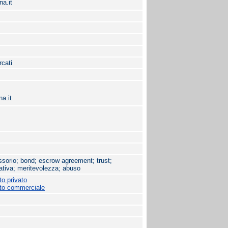
na.it
rcati
a.it
issorio; bond; escrow agreement; trust;
gativa; meritevolezza; abuso
to privato
itto commerciale