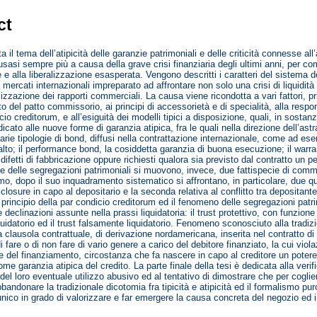
ct
ta il tema dell’atipicità delle garanzie patrimoniali e delle criticità connesse a
sasi sempre più a causa della grave crisi finanziaria degli ultimi anni, per com
e alla liberalizzazione esasperata. Vengono descritti i caratteri del sistema del
 mercati internazionali impreparato ad affrontare non solo una crisi di liquidi
lizzazione dei rapporti commerciali. La causa viene ricondotta a vari fattori, pri
to del patto commissorio, ai principi di accessorietà e di specialità, alla respo
cio creditorum, e all’esiguità dei modelli tipici a disposizione, quali, in sostanz
icato alle nuove forme di garanzia atipica, fra le quali nella direzione dell’ast
varie tipologie di bond, diffusi nella contrattazione internazionale, come ad ese
alto; il performance bond, la cosiddetta garanzia di buona esecuzione; il warra
 difetti di fabbricazione oppure richiesti qualora sia previsto dal contratto un 
ne delle segregazioni patrimoniali si muovono, invece, due fattispecie di commo
mo, dopo il suo inquadramento sistematico si affrontano, in particolare, due que
closure in capo al depositario e la seconda relativa al conflitto tra depositante 
il principio della par condicio creditorum ed il fenomeno delle segregazioni pa
 declinazioni assunte nella prassi liquidatoria: il trust protettivo, con funzione pr
uidatorio ed il trust falsamente liquidatorio. Fenomeno sconosciuto alla tradizio
na clausola contrattuale, di derivazione nordamericana, inserita nel contratto d
i fare o di non fare di vario genere a carico del debitore finanziato, la cui viola
e del finanziamento, circostanza che fa nascere in capo al creditore un potere 
ome garanzia atipica del credito. La parte finale della tesi è dedicata alla verifi
 del loro eventuale utilizzo abusivo ed al tentativo di dimostrare che per cogl
bandonare la tradizionale dicotomia fra tipicità e atipicità ed il formalismo pur
unico in grado di valorizzare e far emergere la causa concreta del negozio ed i 