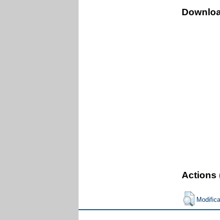
Downlo
Actions 
Modific