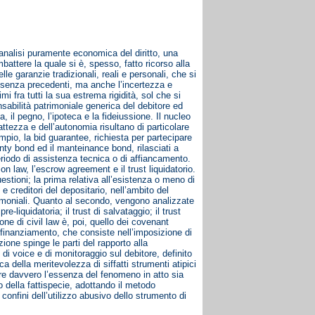
ll’analisi puramente economica del diritto, una
battere la quale si è, spesso, fatto ricorso alla
le garanzie tradizionali, reali e personali, che si
tà senza precedenti, ma anche l’incertezza e
mi fra tutti la sua estrema rigidità, sol che si
nsabilità patrimoniale generica del debitore ed
a, il pegno, l’ipoteca e la fideiussione. Il nucleo
rattezza e dell’autonomia risultano di particolare
mpio, la bid guarantee, richiesta per partecipare
nty bond ed il manteinance bond, rilasciati a
periodo di assistenza tecnica o di affiancamento.
n law, l’escrow agreement e il trust liquidatorio.
stioni; la prima relativa all’esistenza o meno di
e creditori del depositario, nell’ambito del
trimoniali. Quanto al secondo, vengono analizzate
e-liquidatoria; il trust di salvataggio; il trust
ne di civil law è, poi, quello dei covenant
i finanziamento, che consiste nell’imposizione di
zione spinge le parti del rapporto alla
di voice e di monitoraggio sul debitore, definito
ca della meritevolezza di siffatti strumenti atipici
iere davvero l’essenza del fenomeno in atto sia
o della fattispecie, adottando il metodo
confini dell’utilizzo abusivo dello strumento di