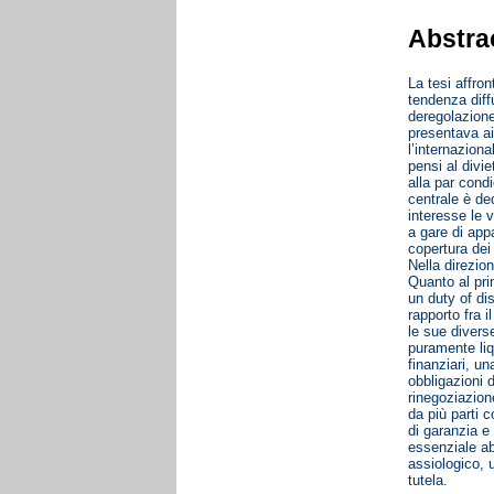
Abstra
La tesi affron
tendenza diffu
deregolazione 
presentava ai
l’internaziona
pensi al divie
alla par condi
centrale è ded
interesse le 
a gare di app
copertura dei
Nella direzio
Quanto al pri
un duty of dis
rapporto fra 
le sue diverse
puramente liq
finanziari, u
obbligazioni d
rinegoziazion
da più parti c
di garanzia e
essenziale ab
assiologico, 
tutela.