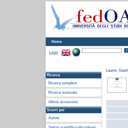
Home
Login
Laurini, Gianf
Ricerca
Ricerca semplice
Ricerca avanzata
Ultime accessioni
Scorri per
Autore
Settori scientifico-disciplinari