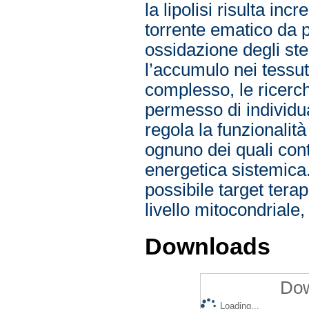
la lipolisi risulta in
torrente ematico da
ossidazione degli st
l’accumulo nei tessuti
complesso, le ricerch
permesso di individ
regola la funzionalità
ognuno dei quali cont
energetica sistemic
possibile target terap
livello mitocondriale,
Downloads
Dow
Loading...