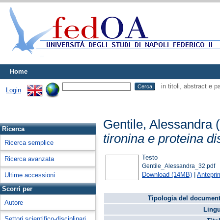
Home
in titoli, abstract e 
Login
Gentile, Alessandra
(
Ricerca
tironina e proteina d
Ricerca semplice
Testo
Ricerca avanzata
Gentile_Alessandra_32.pdf
Download (14MB)
|
Antepri
Ultime accessioni
Scorri per
Tipologia del document
Autore
Lingu
Settori scientifico-disciplinari