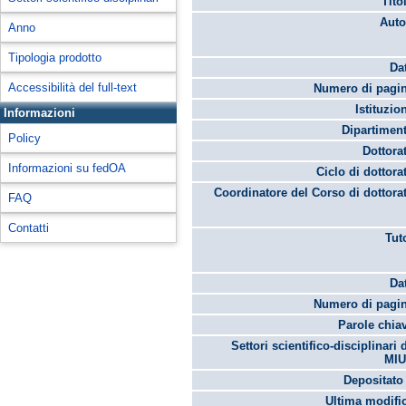
Tito
Auto
Anno
Tipologia prodotto
Da
Accessibilità del full-text
Numero di pagin
Istituzio
Informazioni
Dipartimen
Policy
Dottora
Informazioni su fedOA
Ciclo di dottora
Coordinatore del Corso di dottora
FAQ
Contatti
Tut
Da
Numero di pagin
Parole chia
Settori scientifico-disciplinari 
MIU
Depositato 
Ultima modifi