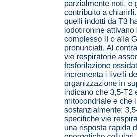
parzialmente noti, e g
contribuito a chiarirl
quelli indotti da T3
iodotironine attivano 
complesso II o alla G
pronunciati. Al contra
vie respiratorie assoc
fosforilazione ossida
incrementa i livelli d
organizzazione in sup
indicano che 3,5-T2 e 
mitocondriale e che 
sostanzialmente: 3,5-
specifiche vie respir
una risposta rapida de
energetiche cellulari,