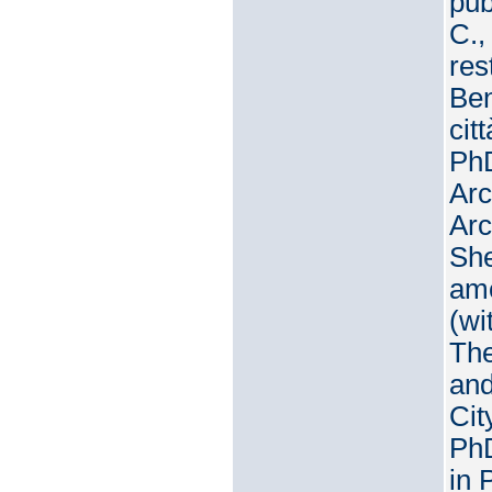
pub
C.,
res
Ben
cit
PhD
Arc
Arc
She
amo
(wi
The
and
Cit
PhD
in 