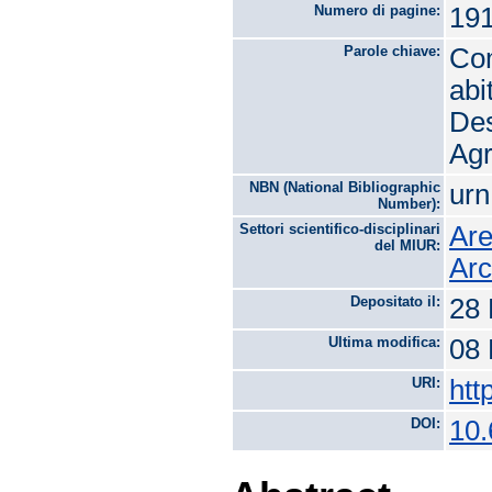
Numero di pagine:
19
Parole chiave:
Com
abi
Des
Agr
NBN (National Bibliographic
urn
Number):
Settori scientifico-disciplinari
Are
del MIUR:
Arc
Depositato il:
28 
Ultima modifica:
08 
URI:
htt
DOI:
10.