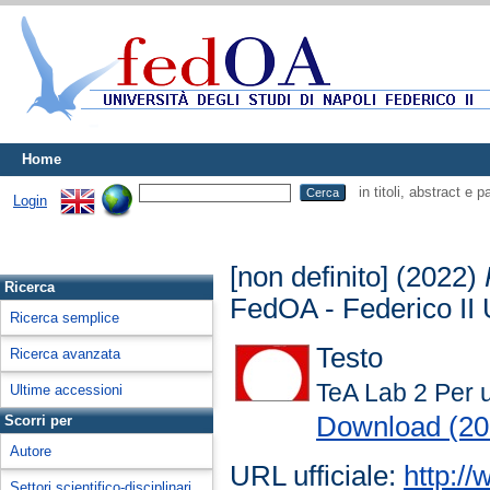
Home
in titoli, abstract e 
Login
[non definito] (2022)
Ricerca
FedOA - Federico II 
Ricerca semplice
Testo
Ricerca avanzata
TeA Lab 2 Per u
Ultime accessioni
Download (2
Scorri per
Autore
URL ufficiale:
http:/
Settori scientifico-disciplinari