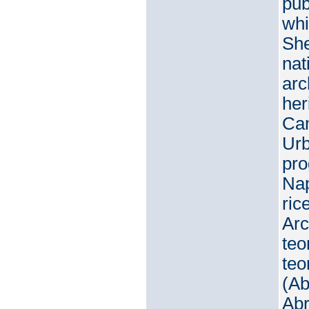
pub
whi
She
nat
arc
her
Cam
Urb
pro
Nap
ric
Arc
teo
teo
(Ab
Abr