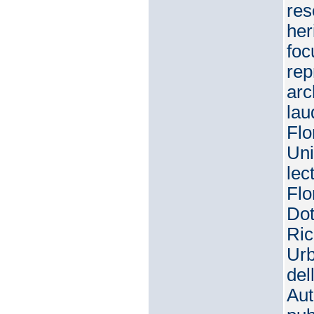
res
her
foc
rep
arc
lau
Flo
Uni
lec
Flo
Dot
Ric
Urb
del
Aut