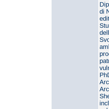
Dip
di 
edi
Stu
del
Svo
amb
pro
pat
vul
PhD
Arc
Arc
She
inc