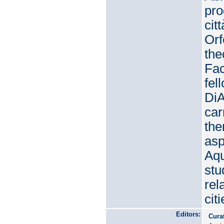
pro
cit
Orf
the
Fac
fel
DiA
car
the
asp
Aqu
stu
rel
cit
Editors:
Cura