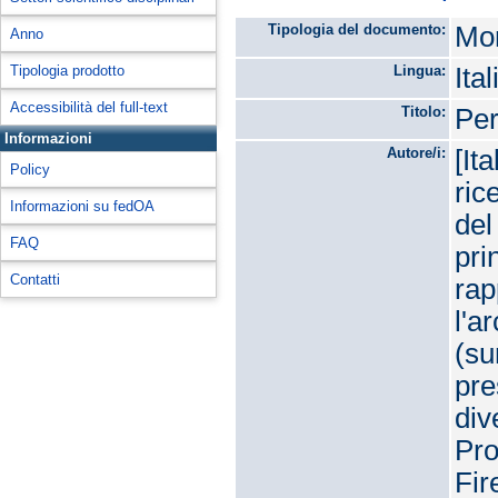
Tipologia del documento:
Mon
Anno
Tipologia prodotto
Lingua:
Ita
Accessibilità del full-text
Titolo:
Per
Informazioni
Autore/i:
[It
Policy
ric
Informazioni su fedOA
del
FAQ
pri
Contatti
rap
l'a
(su
pre
div
Pro
Fir