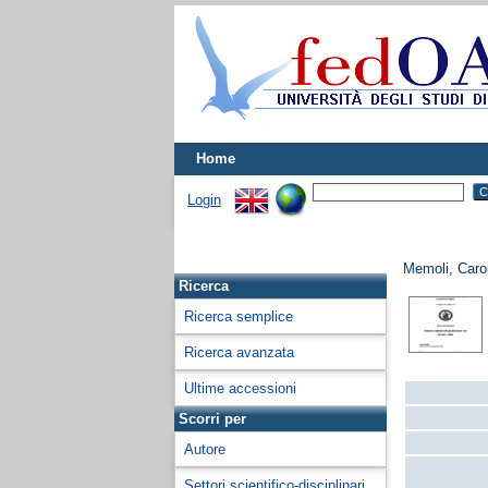
Home
Login
Memoli, Caro
Ricerca
Ricerca semplice
Ricerca avanzata
Ultime accessioni
Scorri per
Autore
Settori scientifico-disciplinari