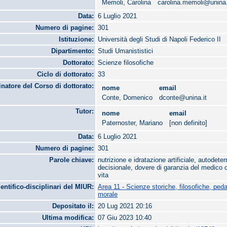
Memoli, Carolina
carolina.memoli@unina.
Data:
6 Luglio 2021
Numero di pagine:
301
Istituzione:
Università degli Studi di Napoli Federico II
Dipartimento:
Studi Umanististici
Dottorato:
Scienze filosofiche
Ciclo di dottorato:
33
natore del Corso di dottorato:
nome
email
Conte, Domenico
dconte@unina.it
Tutor:
nome
email
Paternoster, Mariano
[non definito]
Data:
6 Luglio 2021
Numero di pagine:
301
Parole chiave:
nutrizione e idratazione artificiale, autodet
decisionale, dovere di garanzia del medico c
vita
ientifico-disciplinari del MIUR:
Area 11 - Scienze storiche, filosofiche, ped
morale
Depositato il:
20 Lug 2021 20:16
Ultima modifica:
07 Giu 2023 10:40