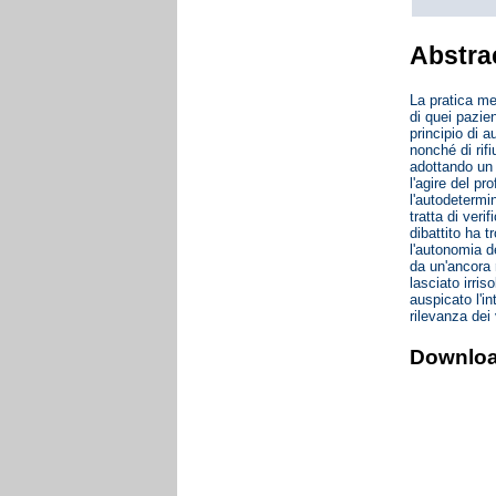
Abstra
La pratica med
di quei pazie
principio di 
nonché di rifi
adottando un 
l'agire del p
l'autodetermi
tratta di veri
dibattito ha 
l'autonomia de
da un'ancora 
lasciato irri
auspicato l'in
rilevanza dei 
Downlo