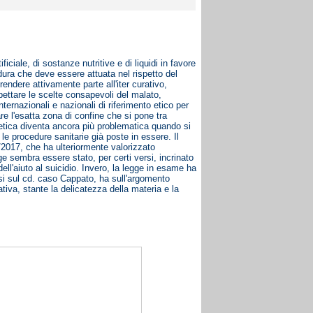
iciale, di sostanze nutritive e di liquidi in favore
edura che deve essere attuata nel rispetto del
endere attivamente parte all'iter curativo,
spettare le scelte consapevoli del malato,
rnazionali e nazionali di riferimento etico per
re l'esatta zona di confine che si pone tra
 etica diventa ancora più problematica quando si
o le procedure sanitarie già poste in essere. Il
9/2017, che ha ulteriormente valorizzato
egge sembra essere stato, per certi versi, incrinato
ll'aiuto al suicidio. Invero, la legge in esame ha
arsi sul cd. caso Cappato, ha sull'argomento
iativa, stante la delicatezza della materia e la