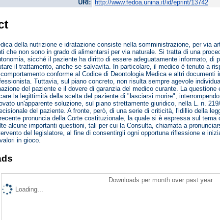
URI:
http://www.fedoa.unina.it/id/eprint/13742
ct
ica della nutrizione e idratazione consiste nella somministrazione, per via artif
nti che non sono in grado di alimentarsi per via naturale. Si tratta di una proc
autonomia, sicché il paziente ha diritto di essere adeguatamente informato, di pr
utare il trattamento, anche se salvavita. In particolare, il medico è tenuto a ri
comportamento conforme al Codice di Deontologia Medica e altri documenti inte
rofessionista. Tuttavia, sul piano concreto, non risulta sempre agevole individua
nazione del paziente e il dovere di garanzia del medico curante. La questione
ficare la legittimità della scelta del paziente di "lasciarsi morire", interrompend
trovato un'apparente soluzione, sul piano strettamente giuridico, nella L. n. 21
cisionale del paziente. A fronte, però, di una serie di criticità, l'idillio della l
recente pronuncia della Corte costituzionale, la quale si è espressa sul tema de
solte alcune importanti questioni, tali per cui la Consulta, chiamata a pronunci
tervento del legislatore, al fine di consentirgli ogni opportuna riflessione e iniz
valori in gioco.
ads
Downloads per month over past year
Loading...