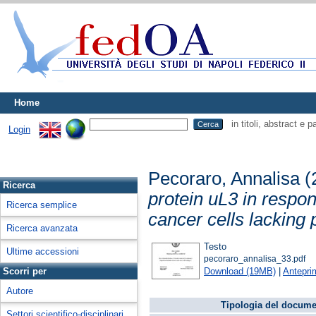
Home
in titoli, abstract e 
Login
Pecoraro, Annalisa
(
Ricerca
protein uL3 in respon
Ricerca semplice
cancer cells lacking 
Ricerca avanzata
Testo
Ultime accessioni
pecoraro_annalisa_33.pdf
Download (19MB)
|
Antepri
Scorri per
Autore
Tipologia del docume
Settori scientifico-disciplinari