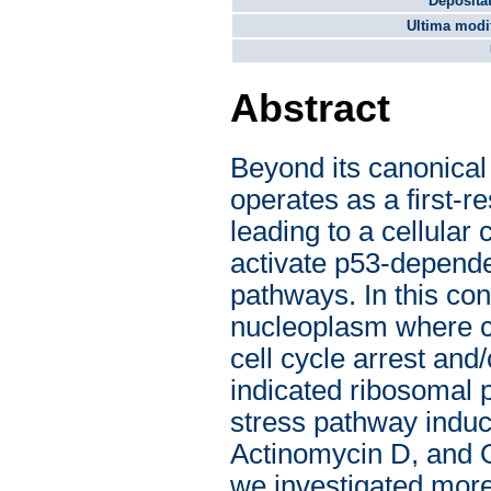
Depositat
Ultima modif
Abstract
Beyond its canonical
operates as a first-r
leading to a cellular 
activate p53-depende
pathways. In this con
nucleoplasm where ca
cell cycle arrest an
indicated ribosomal 
stress pathway induc
Actinomycin D, and O
we investigated more 