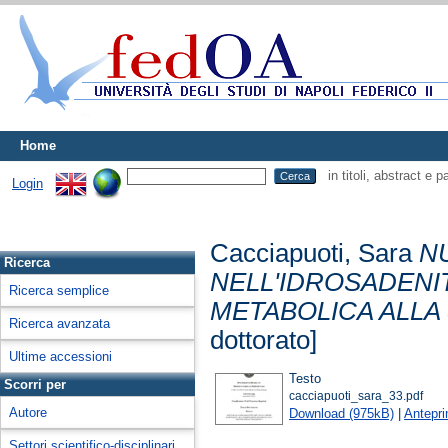
Home
in titoli, abstract e 
Login
Cacciapuoti, Sara
N
Ricerca
NELL'IDROSADENI
Ricerca semplice
METABOLICA ALLA
Ricerca avanzata
dottorato]
Ultime accessioni
Testo
Scorri per
cacciapuoti_sara_33.pdf
Autore
Download (975kB)
|
Antepr
Settori scientifico-disciplinari