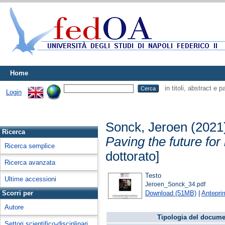
Home
in titoli, abstract e 
Login
Sonck, Jeroen
(2021
Ricerca
Paving the future fo
Ricerca semplice
dottorato]
Ricerca avanzata
Testo
Ultime accessioni
Jeroen_Sonck_34.pdf
Download (51MB)
|
Antepri
Scorri per
Autore
Tipologia del docume
Settori scientifico-disciplinari