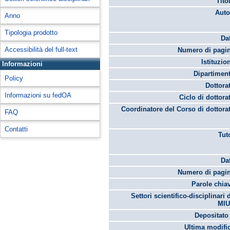
Tito
Auto
Anno
Tipologia prodotto
Da
Accessibilità del full-text
Numero di pagin
Istituzio
Informazioni
Dipartimen
Policy
Dottora
Informazioni su fedOA
Ciclo di dottora
Coordinatore del Corso di dottora
FAQ
Contatti
Tut
Da
Numero di pagin
Parole chia
Settori scientifico-disciplinari 
MIU
Depositato 
Ultima modifi