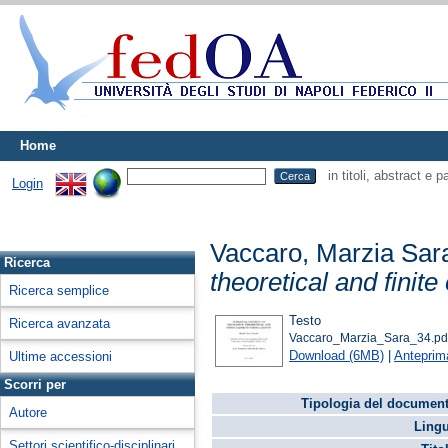
Home
in titoli, abstract e 
Login
Vaccaro, Marzia Sar
Ricerca
theoretical and finit
Ricerca semplice
Testo
Ricerca avanzata
Vaccaro_Marzia_Sara_34.pd
Download (6MB)
|
Anteprim
Ultime accessioni
Scorri per
Tipologia del document
Autore
Lingu
Settori scientifico-disciplinari