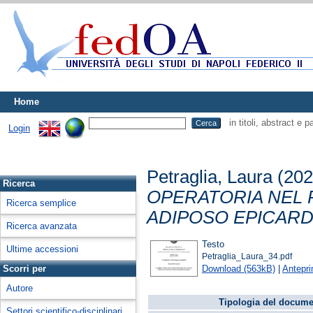
Home
in titoli, abstract e 
Login
Petraglia, Laura
(20
Ricerca
OPERATORIA NEL 
Ricerca semplice
ADIPOSO EPICARD
Ricerca avanzata
Testo
Ultime accessioni
Petraglia_Laura_34.pdf
Download (563kB)
|
Antepr
Scorri per
Autore
Tipologia del docume
Settori scientifico-disciplinari