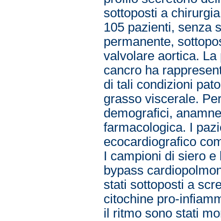
sottoposti a chirurgia
105 pazienti, senza st
permanente, sottopos
valvolare aortica. La
cancro ha rappresenta
di tali condizioni pa
grasso viscerale. Per 
demografici, anamnest
farmacologica. I pazie
ecocardiografico com
I campioni di siero e 
bypass cardiopolmonar
stati sottoposti a scr
citochine pro-infiamm
il ritmo sono stati mo