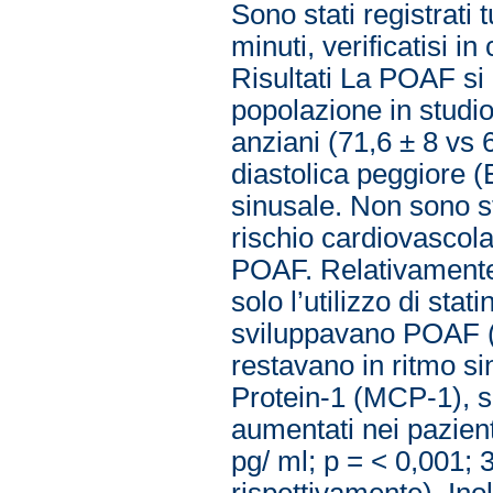
Sono stati registrati 
minuti, verificatisi 
Risultati La POAF si 
popolazione in studio
anziani (71,6 ± 8 vs 
diastolica peggiore (E
sinusale. Non sono sta
rischio cardiovascolar
POAF. Relativamente 
solo l’utilizzo di sta
sviluppavano POAF (6
restavano in ritmo si
Protein-1 (MCP-1), si
aumentati nei pazien
pg/ ml; p = < 0,001; 
rispettivamente). Inolt