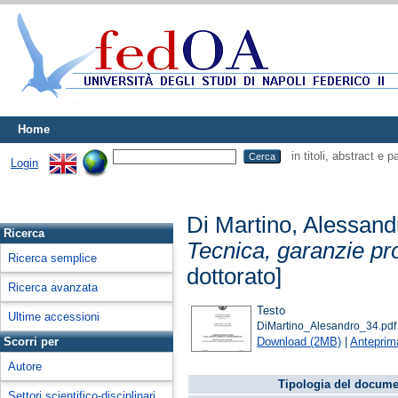
Home
in titoli, abstract e 
Login
Di Martino, Alessand
Ricerca
Tecnica, garanzie pr
Ricerca semplice
dottorato]
Ricerca avanzata
Testo
Ultime accessioni
DiMartino_Alesandro_34.pdf
Download (2MB)
|
Anteprim
Scorri per
Autore
Tipologia del docume
Settori scientifico-disciplinari