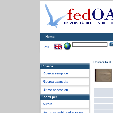
Home
Login
Università di
Ricerca
Ricerca semplice
Ricerca avanzata
Ultime accessioni
Scorri per
Autore
Settori scientifico-disciplinari