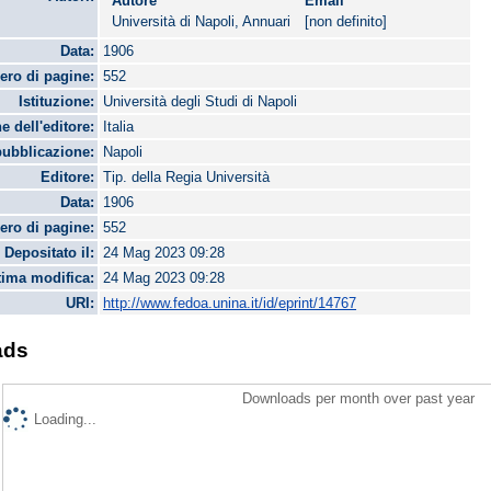
Autore
Email
Università di Napoli, Annuari
[non definito]
Data:
1906
ro di pagine:
552
Istituzione:
Università degli Studi di Napoli
e dell'editore:
Italia
pubblicazione:
Napoli
Editore:
Tip. della Regia Università
Data:
1906
ro di pagine:
552
Depositato il:
24 Mag 2023 09:28
tima modifica:
24 Mag 2023 09:28
URI:
http://www.fedoa.unina.it/id/eprint/14767
ads
Downloads per month over past year
Loading...