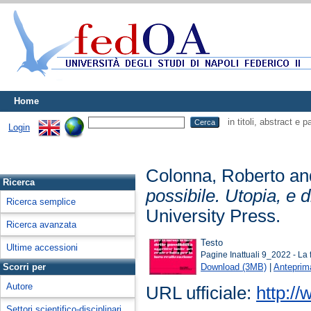
Home
in titoli, abstract e 
Login
Colonna, Roberto
an
Ricerca
possibile. Utopia, e 
Ricerca semplice
University Press.
Ricerca avanzata
Testo
Ultime accessioni
Pagine Inattuali 9_2022 - La f
Download (3MB)
|
Anteprim
Scorri per
Autore
URL ufficiale:
http://
Settori scientifico-disciplinari