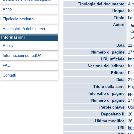
Tipologia del documento:
Alt
Anno
Lingua:
Ita
Titolo:
La 
Tipologia prodotto
Autori:
A
Accessibilità del full-text
C
Informazioni
Co
Data:
21 
Policy
Numero di pagine:
17
Informazioni su fedOA
URL ufficiale:
htt
FAQ
Nazione dell'editore:
Ital
Editore:
Fed
Contatti
Data:
21 
Titolo della serie:
Pag
Intervallo di pagine:
pp.
Numero di pagine:
17
Parole chiave:
Uto
Depositato il:
26 
Ultima modifica:
26 
URI:
htt