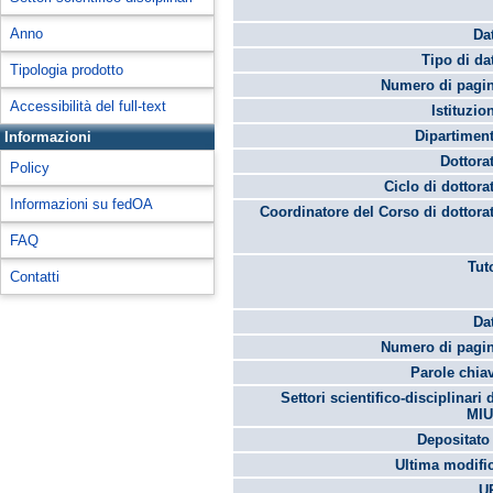
Anno
Da
Tipo di da
Tipologia prodotto
Numero di pagin
Accessibilità del full-text
Istituzio
Dipartimen
Informazioni
Dottora
Policy
Ciclo di dottora
Informazioni su fedOA
Coordinatore del Corso di dottora
FAQ
Tut
Contatti
Da
Numero di pagin
Parole chia
Settori scientifico-disciplinari 
MIU
Depositato 
Ultima modifi
U