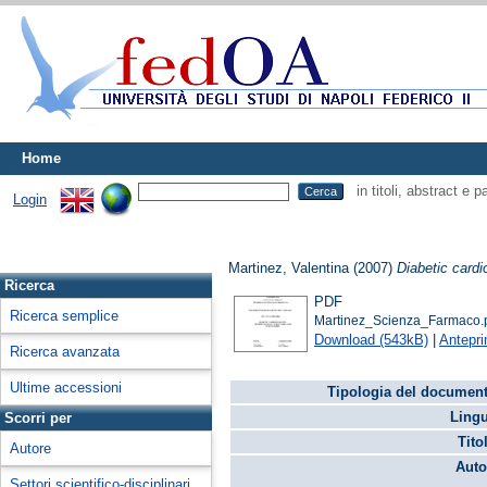
Home
in titoli, abstract e 
Login
Martinez, Valentina
(2007)
Diabetic cardi
Ricerca
PDF
Ricerca semplice
Martinez_Scienza_Farmaco.
Download (543kB)
|
Antepr
Ricerca avanzata
Ultime accessioni
Tipologia del document
Lingu
Scorri per
Tito
Autore
Auto
Settori scientifico-disciplinari