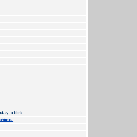
talytic fibrils
ochimica