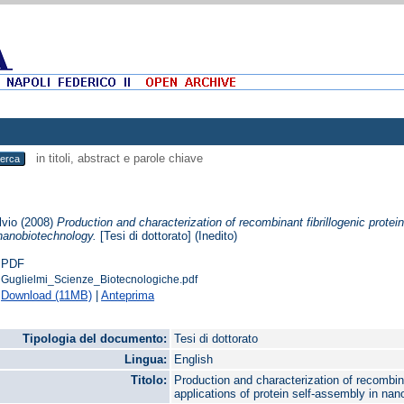
in titoli, abstract e parole chiave
lvio
(2008)
Production and characterization of recombinant fibrillogenic proteins
nanobiotechnology.
[Tesi di dottorato] (Inedito)
PDF
Guglielmi_Scienze_Biotecnologiche.pdf
Download (11MB)
|
Anteprima
Tipologia del documento:
Tesi di dottorato
Lingua:
English
Titolo:
Production and characterization of recombinan
applications of protein self-assembly in na