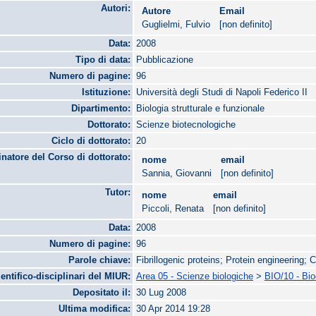
Autori:
Autore
Email
Guglielmi, Fulvio
[non definito]
Data:
2008
Tipo di data:
Pubblicazione
Numero di pagine:
96
Istituzione:
Università degli Studi di Napoli Federico II
Dipartimento:
Biologia strutturale e funzionale
Dottorato:
Scienze biotecnologiche
Ciclo di dottorato:
20
natore del Corso di dottorato:
nome
email
Sannia, Giovanni
[non definito]
Tutor:
nome
email
Piccoli, Renata
[non definito]
Data:
2008
Numero di pagine:
96
Parole chiave:
Fibrillogenic proteins; Protein engineering; Ca
ientifico-disciplinari del MIUR:
Area 05 - Scienze biologiche
>
BIO/10 - Bi
Depositato il:
30 Lug 2008
Ultima modifica:
30 Apr 2014 19:28