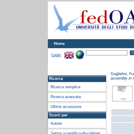
Home
Login
Guglielmi, Fu
assembly in 
Ricerca
Ricerca semplice
Ricerca avanzata
Ultime accessioni
Scorri per
Autore
Settori scientifico-disciplinari