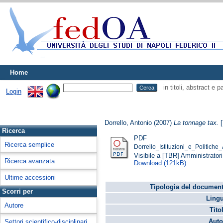
Home
in titoli, abstract e 
Login
Dorrello, Antonio
(2007)
La tonnage tax.
[
Ricerca
PDF
Ricerca semplice
Dorrello_Istituzioni_e_Politiche
Visibile a [TBR] Amministratori 
Ricerca avanzata
Download (121kB)
Ultime accessioni
Tipologia del document
Scorri per
Lingu
Autore
Tito
Auto
Settori scientifico-disciplinari