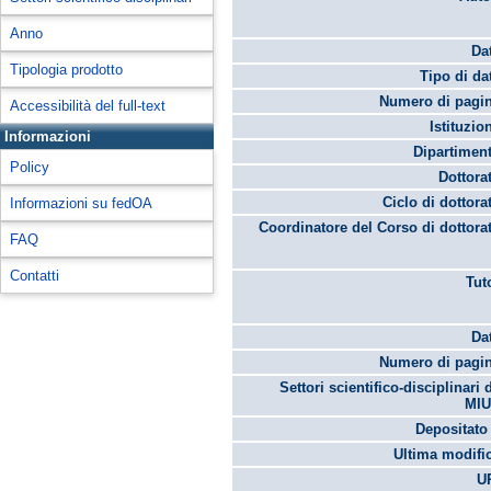
Anno
Da
Tipologia prodotto
Tipo di da
Numero di pagin
Accessibilità del full-text
Istituzio
Informazioni
Dipartimen
Policy
Dottora
Ciclo di dottora
Informazioni su fedOA
Coordinatore del Corso di dottora
FAQ
Contatti
Tut
Da
Numero di pagin
Settori scientifico-disciplinari 
MIU
Depositato 
Ultima modifi
U