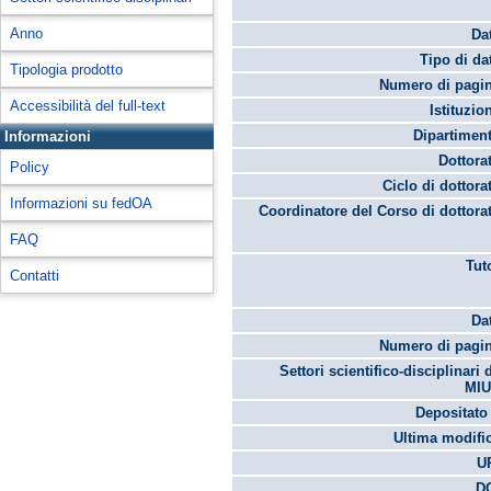
Anno
Da
Tipo di da
Tipologia prodotto
Numero di pagin
Accessibilità del full-text
Istituzio
Dipartimen
Informazioni
Dottora
Policy
Ciclo di dottora
Informazioni su fedOA
Coordinatore del Corso di dottora
FAQ
Tut
Contatti
Da
Numero di pagin
Settori scientifico-disciplinari 
MIU
Depositato 
Ultima modifi
U
DO