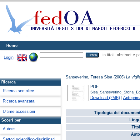
Home
in titoli, abstract e 
Login
Sanseverino, Teresa Sisa
(2006)
La vigil
Ricerca
PDF
Ricerca semplice
Sisa_Sanseverino_Storia_E
Download (2MB)
|
Anteprim
Ricerca avanzata
Ultime accessioni
Tipologia del document
Lingu
Scorri per
Tito
Autore
Auto
Settori scientifico-disciplinari