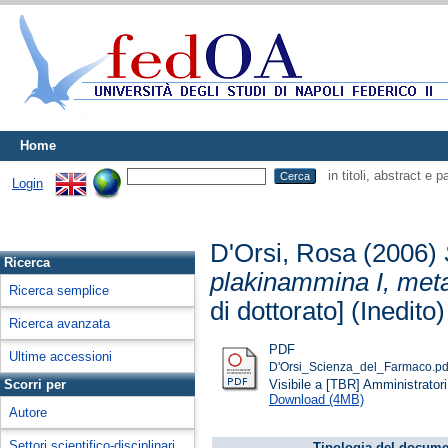
Home
in titoli, abstract e 
Login
D'Orsi, Rosa
(2006)
Ricerca
plakinammina I, metab
Ricerca semplice
di dottorato] (Inedito)
Ricerca avanzata
PDF
Ultime accessioni
D'Orsi_Scienza_del_Farmaco.pd
Visibile a [TBR] Amministratori 
Scorri per
Download (4MB)
Autore
Settori scientifico-disciplinari
Tipologia del docume