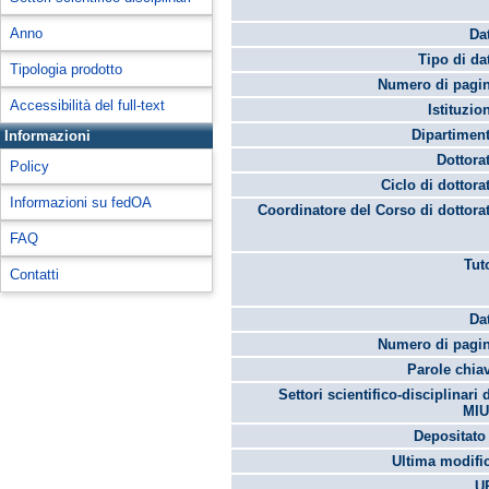
Anno
Da
Tipo di da
Tipologia prodotto
Numero di pagin
Accessibilità del full-text
Istituzio
Dipartimen
Informazioni
Dottora
Policy
Ciclo di dottora
Informazioni su fedOA
Coordinatore del Corso di dottora
FAQ
Tut
Contatti
Da
Numero di pagin
Parole chia
Settori scientifico-disciplinari 
MIU
Depositato 
Ultima modifi
U