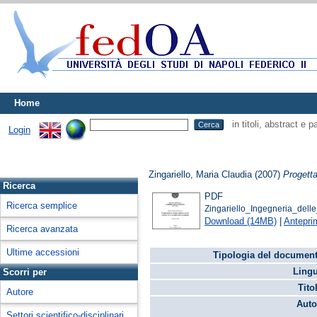
Home
in titoli, abstract e 
Login
Zingariello, Maria Claudia
(2007)
Progetta
Ricerca
PDF
Ricerca semplice
Zingariello_Ingegneria_delle
Download (14MB)
|
Antepri
Ricerca avanzata
Ultime accessioni
Tipologia del document
Lingu
Scorri per
Tito
Autore
Auto
Settori scientifico-disciplinari