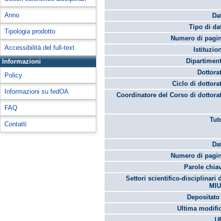
Anno
Da
Tipo di da
Tipologia prodotto
Numero di pagin
Accessibilità del full-text
Istituzio
Dipartimen
Informazioni
Dottora
Policy
Ciclo di dottora
Informazioni su fedOA
Coordinatore del Corso di dottora
FAQ
Tut
Contatti
Da
Numero di pagin
Parole chia
Settori scientifico-disciplinari 
MIU
Depositato 
Ultima modifi
U