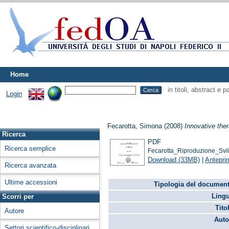
Home
in titoli, abstract e 
Login
Fecarotta, Simona
(2008)
Innovative the
Ricerca
PDF
Ricerca semplice
Fecarotta_Riproduzione_Svi
Download (33MB)
|
Antepri
Ricerca avanzata
Ultime accessioni
Tipologia del document
Lingu
Scorri per
Tito
Autore
Auto
Settori scientifico-disciplinari