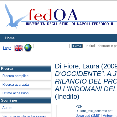
Home
in titoli, abstract e 
Login
Di Fiore, Laura
(200
Ricerca
D'OCCIDENTE". A.
Ricerca semplice
RILANCIO DEL PR
Ricerca avanzata
ALL'INDOMANI DE
Ultime accessioni
(Inedito)
Scorri per
PDF
Autore
DiFiore_tesi_dottorato.pdf
Download (1MB)
|
Anteprim
Settori scientifico-disciplinari