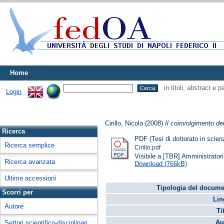
Home
in titoli, abstract e 
Login
Cirillo, Nicola
(2008)
Il coinvolgimento de
Ricerca
PDF (Tesi di dottorato in scien
Ricerca semplice
Cirillo.pdf
Visibile a [TBR] Amministratori 
Ricerca avanzata
Download (766kB)
Ultime accessioni
Tipologia del docume
Scorri per
Lin
Autore
Ti
Au
Settori scientifico-disciplinari