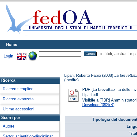
Home
in titoli, abstract e 
Login
Lipari, Roberto Fabio
(2008)
La brevettabi
(Inedito)
Ricerca
Ricerca semplice
PDF (La brevettabilità delle inv
Lipari.pdf
Ricerca avanzata
Visibile a [TBR] Amministratori 
Download (392kB)
Ultime accessioni
Scorri per
Tipologia del document
Autore
Lingu
Tito
Settori scientifico-disciplinari