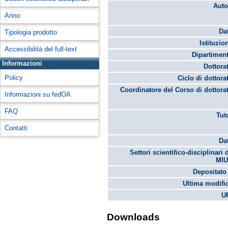
Auto
Anno
Da
Tipologia prodotto
Istituzio
Accessibilità del full-text
Dipartimen
Informazioni
Dottora
Policy
Ciclo di dottora
Coordinatore del Corso di dottora
Informazioni su fedOA
FAQ
Tut
Contatti
Da
Settori scientifico-disciplinari 
MIU
Depositato 
Ultima modifi
U
Downloads