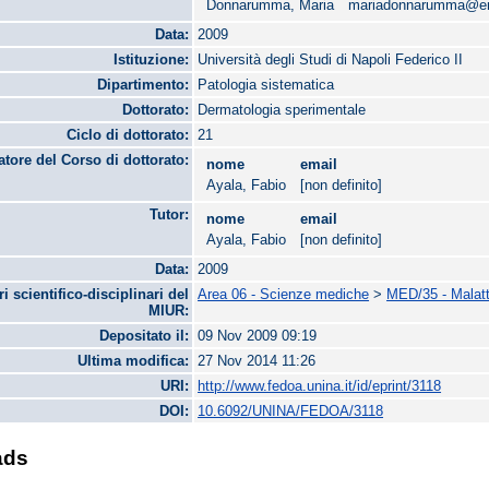
Donnarumma, Maria
mariadonnarumma@ema
Data:
2009
Istituzione:
Università degli Studi di Napoli Federico II
Dipartimento:
Patologia sistematica
Dottorato:
Dermatologia sperimentale
Ciclo di dottorato:
21
tore del Corso di dottorato:
nome
email
Ayala, Fabio
[non definito]
Tutor:
nome
email
Ayala, Fabio
[non definito]
Data:
2009
ri scientifico-disciplinari del
Area 06 - Scienze mediche
>
MED/35 - Malatt
MIUR:
Depositato il:
09 Nov 2009 09:19
Ultima modifica:
27 Nov 2014 11:26
URI:
http://www.fedoa.unina.it/id/eprint/3118
DOI:
10.6092/UNINA/FEDOA/3118
ads