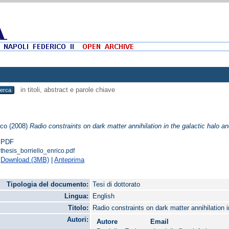
in titoli, abstract e parole chiave
ico
(2008)
Radio constraints on dark matter annihilation in the galactic halo an
PDF
thesis_borriello_enrico.pdf
Download (3MB)
|
Anteprima
Tipologia del documento:
Tesi di dottorato
Lingua:
English
Titolo:
Radio constraints on dark matter annihilation i
Autori:
Autore
Email