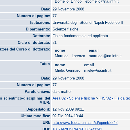
Borriello, Enrico
eborriello@na.infn.it
Data:
29 Novembre 2008
Numero di pagine:
77
Istituzione:
Università degli Studi di Napoli Federico II
Dipartimento:
Scienze fisiche
Dottorato:
Fisica fondamentale ed applicata
Ciclo di dottorato:
21
tore del Corso di dottorato:
nome
email
Marrucci, Lorenzo
marrucci@na.infn.it
Tutor:
nome
email
Miele, Gennaro
miele@na.infn.it
Data:
29 Novembre 2008
Numero di pagine:
77
Parole chiave:
dark matter
ri scientifico-disciplinari del
Area 02 - Scienze fisiche
>
FIS/02 - Fisica te
MIUR:
Depositato il:
12 Nov 2009 09:11
Ultima modifica:
02 Dic 2014 10:44
URI:
http://www.fedoa.unina.it/id/eprint/3242
DOI:
10.6092/UNINA/FEDOA/3242