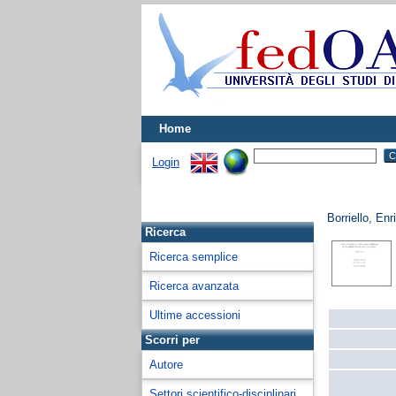
Home
Login
Borriello, Enr
Ricerca
Ricerca semplice
Ricerca avanzata
Ultime accessioni
Scorri per
Autore
Settori scientifico-disciplinari