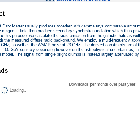
ct
of Dark Matter usually produces together with gamma rays comparable amounts
ic magnetic field then produce secondary synchrotron radiation which thus pro
. To this purpose, we calculate the radio emission from the galactic halo as we
th the measured diffuse radio background. We employ a multi-frequency appro
GHz, as well as the WMAP haze at 23 GHz. The derived constraints are of th
00 GeV sensibly depending however on the astrophysical uncertainties, in p
d model. The signal from single bright clumps is instead largely attenuated by 
ads
Downloads per month over past year
Loading...