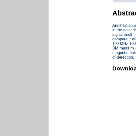
Abstra
Annihilation 
in the galact
signal itself
compare it wi
100 MHz-100 
DM mass m = 1
magnetic fiel
of detection.
Downlo