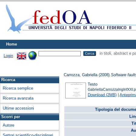
Home
in titoli, abstract e 
Login
Carrozza, Gabriella
(2008)
Software faul
Ricerca
Testo
Ricerca semplice
GabriellaCarrozzaIngInfXXI.p
Download (2MB)
|
Anteprim
Ricerca avanzata
Ultime accessioni
Tipologia del docume
Lin
Scorri per
Ti
Autore
Au
Settori scientifico-disciplinari