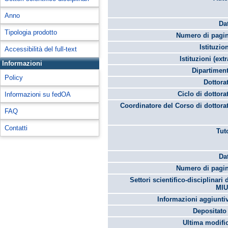
Anno
Da
Tipologia prodotto
Numero di pagin
Istituzio
Accessibilità del full-text
Istituzioni (extr
Informazioni
Dipartimen
Policy
Dottora
Ciclo di dottora
Informazioni su fedOA
Coordinatore del Corso di dottora
FAQ
Contatti
Tut
Da
Numero di pagin
Settori scientifico-disciplinari 
MIU
Informazioni aggiunti
Depositato 
Ultima modifi