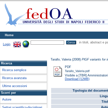
Home
in titoli, abstract e 
Login
Tarallo, Valeria
(2008)
PlGF variants for 
Ricerca
PDF
Ricerca semplice
Tarallo_Valeria.pdf
Visibile a [TBR] Amministratori 
Ricerca avanzata
Download (12MB)
Ultime accessioni
Tipologia del document
Scorri per
Lingu
Autore
Tito
Auto
Settori scientifico-disciplinari