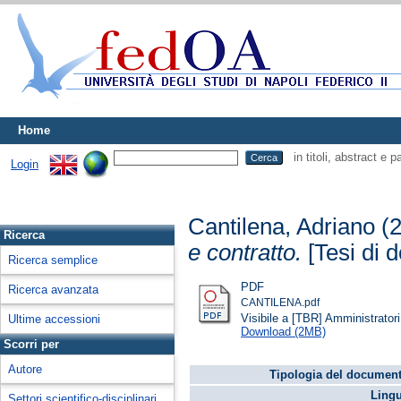
Home
in titoli, abstract e 
Login
Cantilena, Adriano
(
Ricerca
e contratto.
[Tesi di d
Ricerca semplice
PDF
Ricerca avanzata
CANTILENA.pdf
Visibile a [TBR] Amministratori 
Ultime accessioni
Download (2MB)
Scorri per
Autore
Tipologia del document
Lingu
Settori scientifico-disciplinari