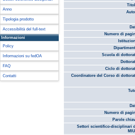
Tito
Anno
Auto
Tipologia prodotto
Da
Accessibilità del full-text
Numero di pagin
Informazioni
Istituzio
Policy
Dipartimen
Scuola di dottora
Informazioni su fedOA
Dottora
FAQ
Ciclo di dottora
Coordinatore del Corso di dottora
Contatti
Tut
Da
Numero di pagin
Parole chia
Settori scientifico-disciplinari 
MIU