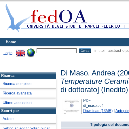
Home
in titoli, abstract e 
Login
Di Maso, Andrea
(20
Ricerca
Temperature Ceramic
Ricerca semplice
di dottorato] (Inedito)
Ricerca avanzata
PDF
Ultime accessioni
di_maso.pdf
Download (13MB)
|
Antepri
Scorri per
Autore
Tipologia del docume
Settori scientifico-disciplinari