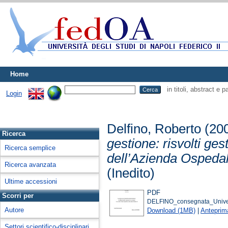
Home
in titoli, abstract e 
Login
Delfino, Roberto
(20
Ricerca
gestione: risvolti ges
Ricerca semplice
dell’Azienda Ospedali
Ricerca avanzata
(Inedito)
Ultime accessioni
PDF
Scorri per
DELFINO_consegnata_Univer
Autore
Download (1MB)
|
Anteprim
Settori scientifico-disciplinari