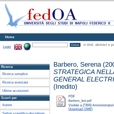
Home
in titoli, abstract e 
Login
Barbero, Serena
(20
Ricerca
STRATEGICA NELL
Ricerca semplice
GENERAL ELECTRIC
Ricerca avanzata
(Inedito)
Ultime accessioni
PDF
Scorri per
Barbero_tesi.pdf
Autore
Visibile a [TBR] Amministratori 
Download (2MB)
Settori scientifico-disciplinari