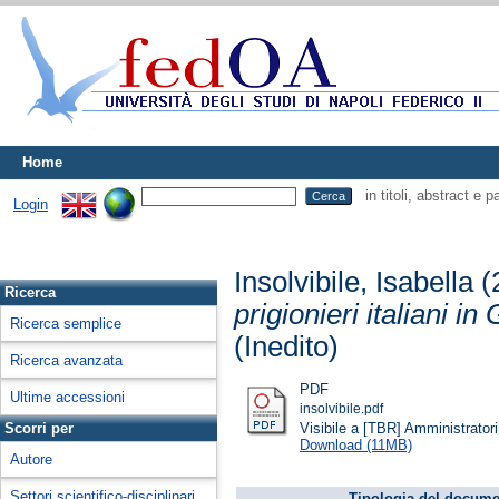
Home
in titoli, abstract e 
Login
Insolvibile, Isabella
(
Ricerca
prigionieri italiani 
Ricerca semplice
(Inedito)
Ricerca avanzata
PDF
Ultime accessioni
insolvibile.pdf
Visibile a [TBR] Amministratori 
Scorri per
Download (11MB)
Autore
Settori scientifico-disciplinari
Tipologia del docume