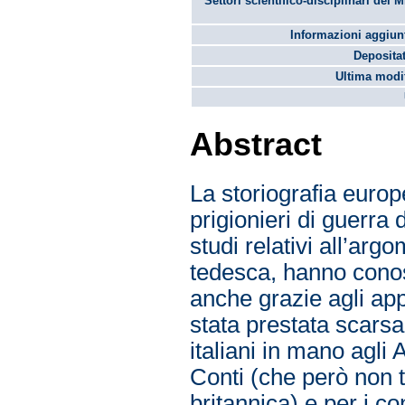
Settori scientifico-disciplinari del 
Informazioni aggiunt
Depositat
Ultima modif
Abstract
La storiografia euro
prigionieri di guerra 
studi relativi all’arg
tedesca, hanno conos
anche grazie agli appo
stata prestata scarsa
italiani in mano agli 
Conti (che però non 
britannica) e per i con