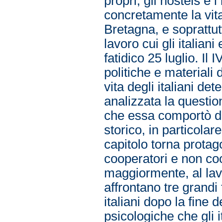
propri, gli hostels e i 
concretamente la vita 
Bretagna, e soprattut
lavoro cui gli italian
fatidico 25 luglio. I
politiche e materiali 
vita degli italiani de
analizzata la questio
che essa comportò da 
storico, in particolar
capitolo torna protagon
cooperatori e non co
maggiormente, al lavor
affrontano tre grandi 
italiani dopo la fine d
psicologiche che gli i