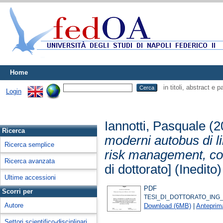
Home
in titoli, abstract e 
Login
Iannotti, Pasquale
(2
Ricerca
moderni autobus di li
Ricerca semplice
risk management, con
Ricerca avanzata
di dottorato] (Inedito)
Ultime accessioni
PDF
Scorri per
TESI_DI_DOTTORATO_ING_
Autore
Download (6MB)
|
Anteprim
Settori scientifico-disciplinari