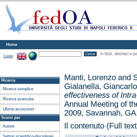
Home
in titoli, abstract e 
Login
Manti, Lorenzo
and
S
Ricerca
Gialanella, Giancarl
Ricerca semplice
effectiveness of Int
Ricerca avanzata
Annual Meeting of th
Ultime accessioni
2009, Savannah, GA
Scorri per
Il contenuto (Full tex
Autore
Settori scientifico-disciplinari